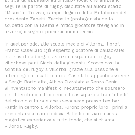
gli sparuti appassionati di rugby locali che amavano
seguire le partite di rugby, disputate all’allora stadio
“Milani” di Treviso, campo di gioco della Metalcrom del
presidente Zanetti. Zucchello (protagonista dello
scudetto con la Faema e mitico giocatore trevigiano in
azzurro) insegnò i primi rudimenti tecnici
In quel periodo, alle scuole medie di Villorba, il prof.
Franco Casellato (già esperto giocatore di pallaovale)
era riuscito ad organizzare una squadra di rugby
villorbese per i Giochi della gioventù. Scoccò così la
scintilla del rugby a Villorba, grazie alla passione e
all’impegno di quattro amici: Casellato appunto assieme
a Sergio Bortoletto, Albino Pizzolato e Renzo Cenini.
Si inventarono manifesti di reclutamento che sparsero
per il territorio, diffondendo il passaparola tra i “ribelli”
del circolo culturale che aveva sede presso l’ex bar
Fantin in centro a Villorba. Furono proprio loro i primi a
presentarsi al campo di via Battisti e iniziare questa
magnifica esperienza a tutto tondo, che si chiama
Villorba Rugby.