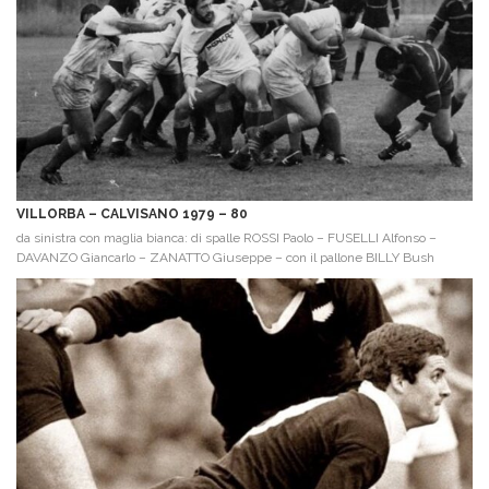
VILLORBA – CALVISANO 1979 – 80
da sinistra con maglia bianca: di spalle ROSSI Paolo – FUSELLI Alfonso –
DAVANZO Giancarlo – ZANATTO Giuseppe – con il pallone BILLY Bush