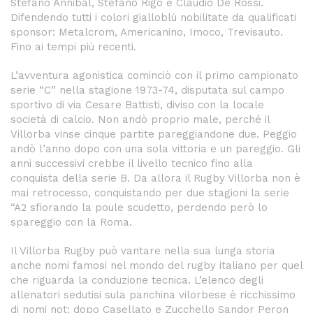
Stefano Annibal, Stefano Rigo e Claudio De Rossi.
Difendendo tutti i colori gialloblù nobilitate da qualificati
sponsor: Metalcrom, Americanino, Imoco, Trevisauto.
Fino ai tempi più recenti.
L’avventura agonistica cominciò con il primo campionato
serie “C” nella stagione 1973-74, disputata sul campo
sportivo di via Cesare Battisti, diviso con la locale
società di calcio. Non andò proprio male, perché il
Villorba vinse cinque partite pareggiandone due. Peggio
andò l’anno dopo con una sola vittoria e un pareggio. Gli
anni successivi crebbe il livello tecnico fino alla
conquista della serie B. Da allora il Rugby Villorba non è
mai retrocesso, conquistando per due stagioni la serie
“A2 sfiorando la poule scudetto, perdendo però lo
spareggio con la Roma.
Il Villorba Rugby può vantare nella sua lunga storia
anche nomi famosi nel mondo del rugby italiano per quel
che riguarda la conduzione tecnica. L’elenco degli
allenatori sedutisi sula panchina vilorbese è ricchissimo
di nomi not: dopo Casellato e Zucchello Sandor Peron