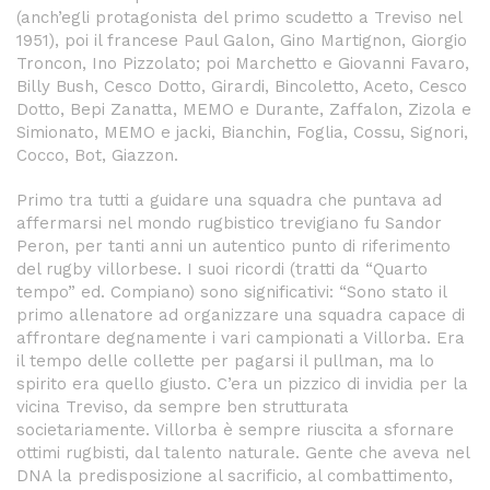
(anch’egli protagonista del primo scudetto a Treviso nel
1951), poi il francese Paul Galon, Gino Martignon, Giorgio
Troncon, Ino Pizzolato; poi Marchetto e Giovanni Favaro,
Billy Bush, Cesco Dotto, Girardi, Bincoletto, Aceto, Cesco
Dotto, Bepi Zanatta, MEMO e Durante, Zaffalon, Zizola e
Simionato, MEMO e jacki, Bianchin, Foglia, Cossu, Signori,
Cocco, Bot, Giazzon.
Primo tra tutti a guidare una squadra che puntava ad
affermarsi nel mondo rugbistico trevigiano fu Sandor
Peron, per tanti anni un autentico punto di riferimento
del rugby villorbese. I suoi ricordi (tratti da “Quarto
tempo” ed. Compiano) sono significativi: “Sono stato il
primo allenatore ad organizzare una squadra capace di
affrontare degnamente i vari campionati a Villorba. Era
il tempo delle collette per pagarsi il pullman, ma lo
spirito era quello giusto. C’era un pizzico di invidia per la
vicina Treviso, da sempre ben strutturata
societariamente. Villorba è sempre riuscita a sfornare
ottimi rugbisti, dal talento naturale. Gente che aveva nel
DNA la predisposizione al sacrificio, al combattimento,