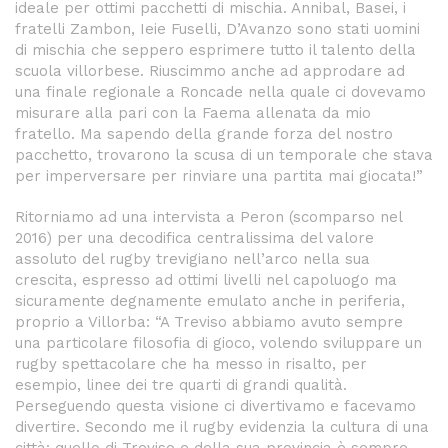
ideale per ottimi pacchetti di mischia. Annibal, Basei, i
fratelli Zambon, Ieie Fuselli, D’Avanzo sono stati uomini
di mischia che seppero esprimere tutto il talento della
scuola villorbese. Riuscimmo anche ad approdare ad
una finale regionale a Roncade nella quale ci dovevamo
misurare alla pari con la Faema allenata da mio
fratello. Ma sapendo della grande forza del nostro
pacchetto, trovarono la scusa di un temporale che stava
per imperversare per rinviare una partita mai giocata!”
Ritorniamo ad una intervista a Peron (scomparso nel
2016) per una decodifica centralissima del valore
assoluto del rugby trevigiano nell’arco nella sua
crescita, espresso ad ottimi livelli nel capoluogo ma
sicuramente degnamente emulato anche in periferia,
proprio a Villorba: “A Treviso abbiamo avuto sempre
una particolare filosofia di gioco, volendo sviluppare un
rugby spettacolare che ha messo in risalto, per
esempio, linee dei tre quarti di grandi qualità.
Perseguendo questa visione ci divertivamo e facevamo
divertire. Secondo me il rugby evidenzia la cultura di una