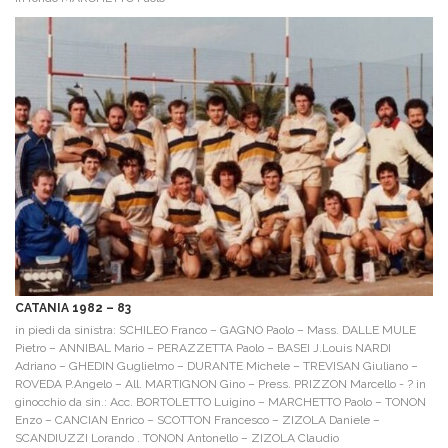
CATANIA 1982 – 83
in piedi da sinistra: SCHILEO Franco – GAGNO Paolo – Mass. DALLE MULE
Pietro – ANNIBAL Mario – PERAZZETTA Paolo – BASEI J.Louis NARDI
Adriano – GHEDIN Guglielmo – DURANTE Michele – TREVISAN Giuliano –
ROVEDA P.Angelo – All. MARTIGNON Gino – Press. PRIZZON Marcello - ? in
ginocchio da sin.: Acc. BORTOLETTO Luigino – MARCHETTO Paolo – TONON
Enzo – CANCIAN Enrico – SCOTTON Francesco – ZIZOLA Daniele –
SCANDIUZZI Lorando . TONON Antonello – ZIZOLA Claudio