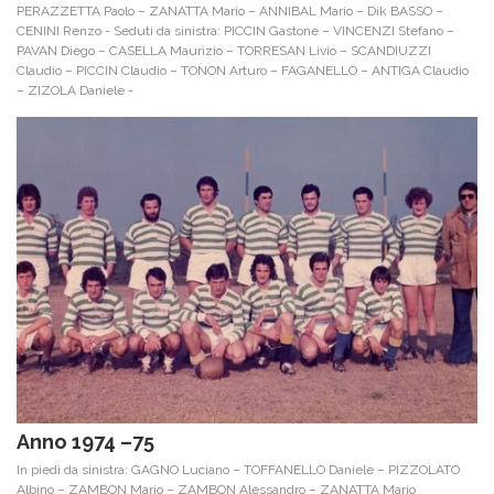
PERAZZETTA Paolo – ZANATTA Mario – ANNIBAL Mario – Dik BASSO –
CENINI Renzo - Seduti da sinistra: PICCIN Gastone – VINCENZI Stefano –
PAVAN Diego – CASELLA Maurizio – TORRESAN Livio – SCANDIUZZI
Claudio – PICCIN Claudio – TONON Arturo – FAGANELLO – ANTIGA Claudio
– ZIZOLA Daniele -
Anno 1974 –75
In piedi da sinistra: GAGNO Luciano – TOFFANELLO Daniele – PIZZOLATO
Albino – ZAMBON Mario – ZAMBON Alessandro – ZANATTA Mario