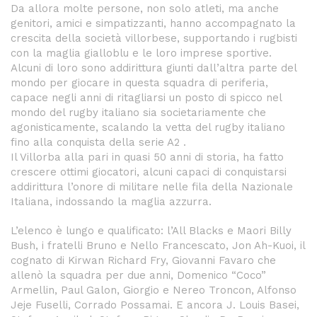
Da allora molte persone, non solo atleti, ma anche
genitori, amici e simpatizzanti, hanno accompagnato la
crescita della società villorbese, supportando i rugbisti
con la maglia gialloblu e le loro imprese sportive.
Alcuni di loro sono addirittura giunti dall’altra parte del
mondo per giocare in questa squadra di periferia,
capace negli anni di ritagliarsi un posto di spicco nel
mondo del rugby italiano sia societariamente che
agonisticamente, scalando la vetta del rugby italiano
fino alla conquista della serie A2 .
Il Villorba alla pari in quasi 50 anni di storia, ha fatto
crescere ottimi giocatori, alcuni capaci di conquistarsi
addirittura l’onore di militare nelle fila della Nazionale
Italiana, indossando la maglia azzurra.
L’elenco è lungo e qualificato: l’All Blacks e Maori Billy
Bush, i fratelli Bruno e Nello Francescato, Jon Ah-Kuoi, il
cognato di Kirwan Richard Fry, Giovanni Favaro che
allenò la squadra per due anni, Domenico “Coco”
Armellin, Paul Galon, Giorgio e Nereo Troncon, Alfonso
Jeje Fuselli, Corrado Possamai. E ancora J. Louis Basei,