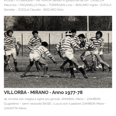
ROSSETTO Giancarlo – All. PERON Sandor in ginocchio da sin.: CASELLA
Maurizio – FAGANELLO Paolo – TORRESAN Livio – BISCARO Vigilio -ZIZOLA
Daniele – ZIZOLA Claudio - BISCARO Dino
VILLORBA - MIRANO - Anno 1977-78
da sinistra con maglia a righe più grosse: ANNIBAL Mario – ZAMBON
Guglielmo – semi nascosto BASEI J.Louis con il pallone ZAMBON Mario -
ZANATTA Mario