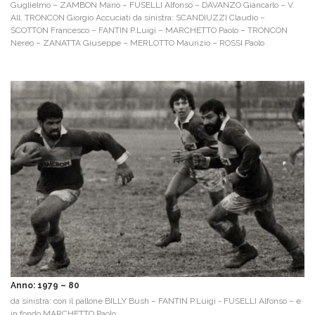
Guglielmo – ZAMBON Mario – FUSELLI Alfonso – DAVANZO Giancarlo – V.
All. TRONCON Giorgio Accuciati da sinistra: SCANDIUZZI Claudio –
SCOTTON Francesco – FANTIN P.Luigi – MARCHETTO Paolo – TRONCON
Nereo – ZANATTA Giuseppe – MERLOTTO Maurizio – ROSSI Paolo
Anno: 1979 – 80
da sinistra: con il pallone BILLY Bush – FANTIN P.Luigi - FUSELLI Alfonso – e
in fondo MARCHETTO Paolo