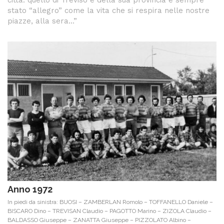
città: quello di Treviso e della sua provincia è sempre
stato “allegro” come la vita che si respira nelle nostre
piazze, alla sera…”
Anno 1972
In piedi da sinistra: BUOSI – ZAMBERLAN Romolo – TOFFANELLO Daniele –
BISCARO Dino – TREVISAN Claudio – PAGOTTO Marino – ZIZOLA Claudio –
BALDASSO Giuseppe – ZANATTA Giuseppe – PIZZOLATO Albino –