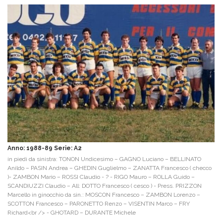
Anno: 1988-89 Serie: A2
in piedi da sinistra: TONON Undicesimo – GAGNO Luciano – BELLINATO
Anildo – PASIN Andrea – GHEDIN Guglielmo – ZANATTA Francesco ( checco
)- ZAMBON Mario – ROSSI Claudio - ? - RIGO Mauro – ROLLA Guido –
SCANDIUZZI Claudio – All: DOTTO Francesco ( cesco ) - Press. PRIZZON
Marcello in ginocchio da sin.: MOSCON Francesco – ZAMBON Lorenzo –
SCOTTON Francesco – PARONETTO Renzo – VISENTIN Marco – FRY
Richard<br /> - GHOTARD – DURANTE Michele