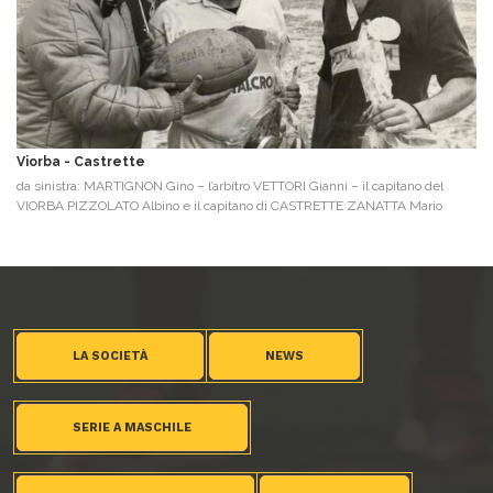
Viorba - Castrette
da sinistra: MARTIGNON Gino – l’arbitro VETTORI Gianni – il capitano del
VIORBA PIZZOLATO Albino e il capitano di CASTRETTE ZANATTA Mario
LA SOCIETÀ
NEWS
SERIE A MASCHILE