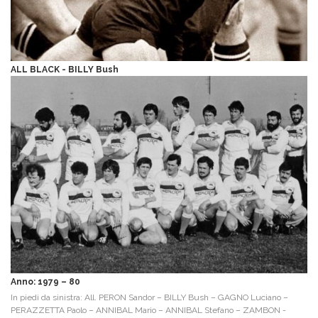
ALL BLACK - BILLY Bush
Anno: 1979 – 80
In piedi da sinistra: All. PERON Sandor – BILLY Bush – GAGNO Luciano –
PERAZZETTA Paolo – ANNIBAL Mario – ANNIBAL Stefano – ZAMBON -