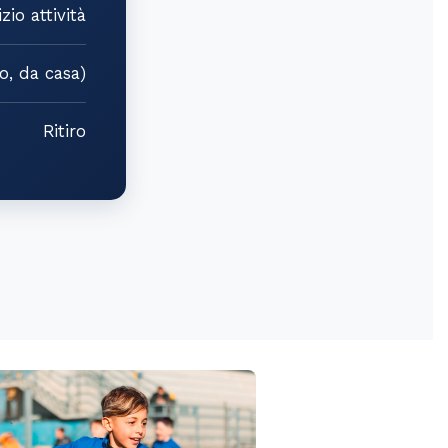
izio attività
o, da casa)
Ritiro