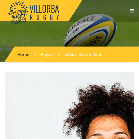
Home
/
Player
/
Aitkins Sarah Jane