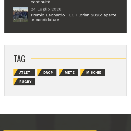
continuità
24 Luglio 2026
Premio Leonardo FLO Florian 2026: aperte
le candidature
TAG
ATLETI
DROP
METE
MISCHIE
RUGBY