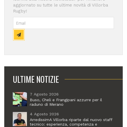
aggiornato su tutte le ultime novità di Villorba
Rugby!
ULTIME NOTIZIE
7 Agosto 2026
Buso, Cheli e Frangipani azzurre per il
raduno di Merano
4 Agosto 2026
ArredissimA Villorba riparte dal nuovo staff
tecnico: esperienza, competenza e