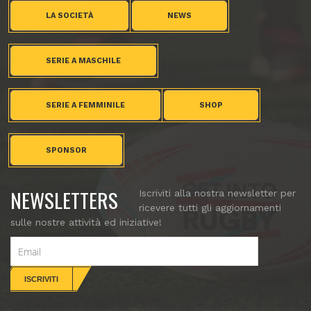
LA SOCIETÀ
NEWS
SERIE A MASCHILE
SERIE A FEMMINILE
SHOP
SPONSOR
NEWSLETTERS
Iscriviti alla nostra newsletter per
ricevere tutti gli aggiornamenti
sulle nostre attività ed iniziative!