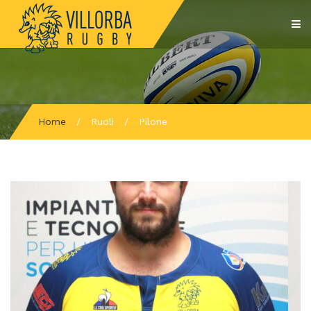
Home
/
Ruoli
/
Pilone