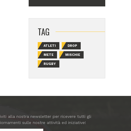
TAG
ATLETI
DROP
METE
MISCHIE
RUGBY
riviti alla nostra newsletter per ricevere tutti gli
iornamenti sulle nostre attività ed iniziative!