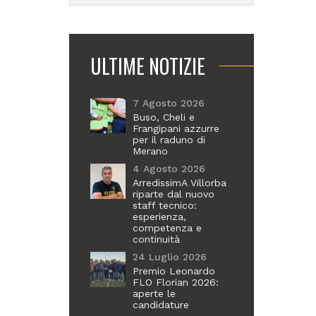
ULTIME NOTIZIE
7 Agosto 2026
Buso, Cheli e
Frangipani azzurre
per il raduno di
Merano
4 Agosto 2026
ArredissimA Villorba
riparte dal nuovo
staff tecnico:
esperienza,
competenza e
continuità
24 Luglio 2026
Premio Leonardo
FLO Florian 2026:
aperte le
candidature