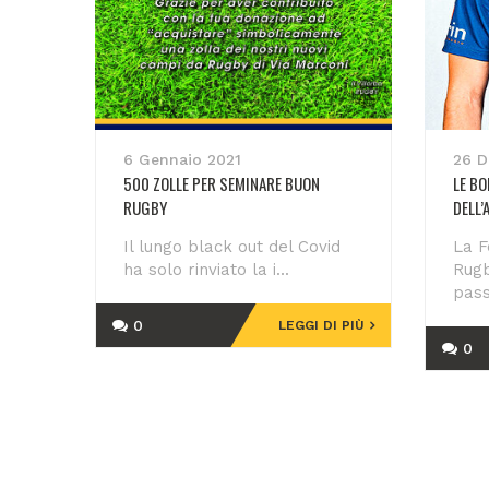
6 Gennaio 2021
26 D
500 ZOLLE PER SEMINARE BUON
LE BO
RUGBY
DELL’
Il lungo black out del Covid
La F
ha solo rinviato la i...
Rug
pass
0
LEGGI DI PIÙ
0