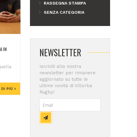
RASSEGNA STAMPA
SENZA CATEGORIA
A IN
NEWSLETTER
Iscriviti alla nostra
quella
newsletter per rimanere
aggiornato su tutte le
ultime novità di Villorba
 DI PIÙ
Rugby!