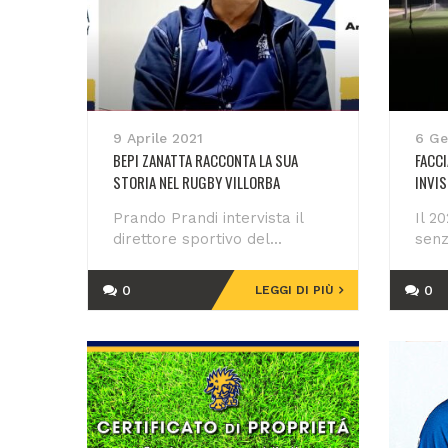
9 Aprile 2021
6 Ge
BEPI ZANATTA RACCONTA LA SUA
FACCI
STORIA NEL RUGBY VILLORBA
INVIS
Prando Prandi intervista il
Il 2
direttore sportivo del...
senz
0
0
LEGGI DI PIÙ