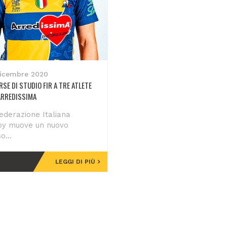
icembre 2020
RSE DI STUDIO FIR A TRE ATLETE
ARREDISSIMA
ederazione Italiana
by muove un nuovo
o...
LEGGI DI PIÙ