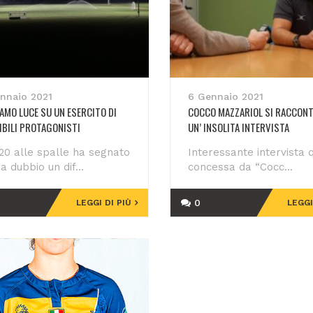
nnaio 2021
6 Gennaio 2021
AMO LUCE SU UN ESERCITO DI
COCCO MAZZARIOL SI RACCONT
IBILI PROTAGONISTI
UN’ INSOLITA INTERVISTA
020 alle spalle ha segnato
Interessante intervista 
a dubbio un dif...
concessa da “Cocc...
0
LEGGI DI PIÙ
LEGGI