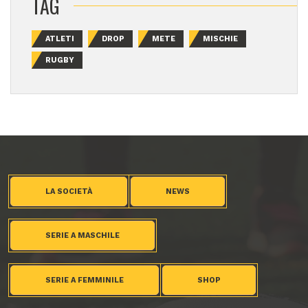
TAG
ATLETI
DROP
METE
MISCHIE
RUGBY
LA SOCIETÀ
NEWS
SERIE A MASCHILE
SERIE A FEMMINILE
SHOP