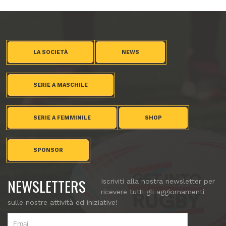
LA SOCIETÀ
NEWS
SERIE A MASCHILE
SERIE A FEMMINILE
SHOP
SPONSOR
NEWSLETTERS
Iscriviti alla nostra newsletter per
ricevere tutti gli aggiornamenti
sulle nostre attività ed iniziative!