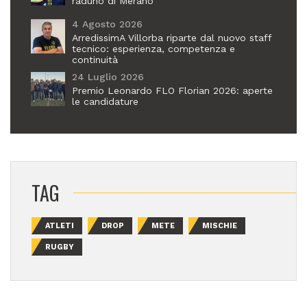
raduno di Merano
4 Agosto 2026
ArredissimA Villorba riparte dal nuovo staff
tecnico: esperienza, competenza e
continuità
24 Luglio 2026
Premio Leonardo FLO Florian 2026: aperte
le candidature
TAG
ATLETI
DROP
METE
MISCHIE
RUGBY