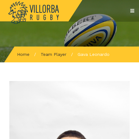
Home
/
Team Player
/
Gava Leonardo