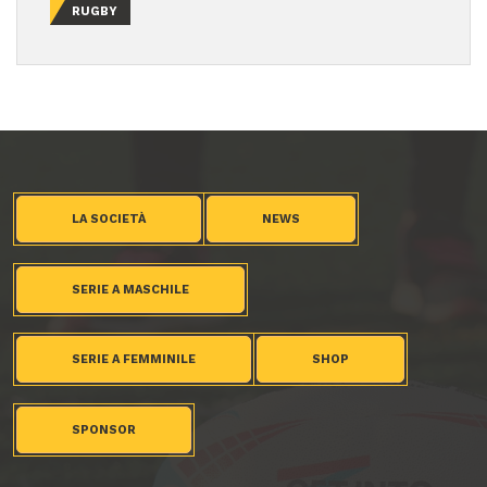
RUGBY
LA SOCIETÀ
NEWS
SERIE A MASCHILE
SERIE A FEMMINILE
SHOP
SPONSOR