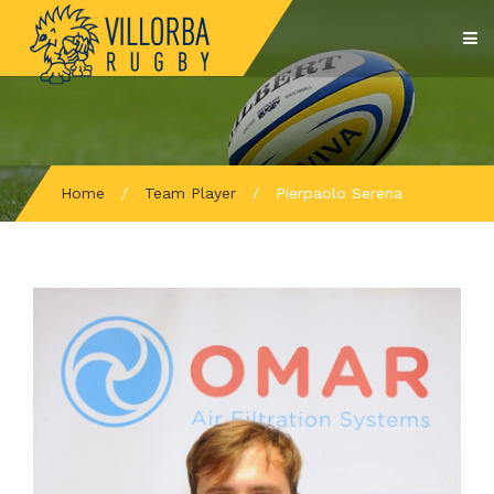
Home
/
Team Player
/
Pierpaolo Serena