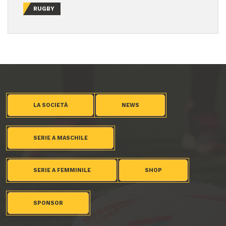
RUGBY
LA SOCIETÀ
NEWS
SERIE A MASCHILE
SERIE A FEMMINILE
SHOP
SPONSOR