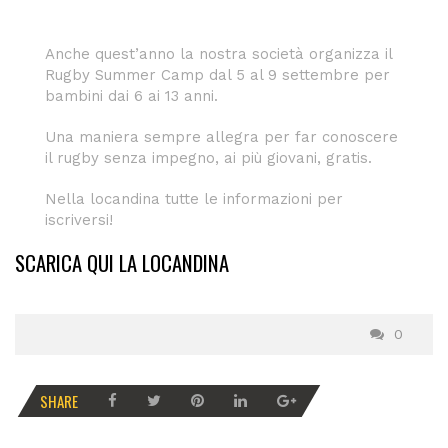
Anche quest’anno la nostra società organizza il
Rugby Summer Camp dal 5 al 9 settembre per
bambini dai 6 ai 13 anni.
Una maniera sempre allegra per far conoscere
il rugby senza impegno, ai più giovani, gratis.
Nella locandina tutte le informazioni per
iscriversi!
SCARICA QUI LA LOCANDINA
0
SHARE