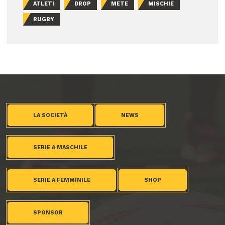
ATLETI
DROP
METE
MISCHIE
RUGBY
LA SOCIETÀ
NEWS
SERIE A MASCHILE
SERIE A FEMMINILE
SHOP
SPONSOR