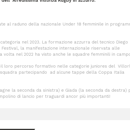
e
dell’ Arredissima Villorba Rugby in azzurro.
ate al raduno della nazionale Under 18 femminile in progra
 categoria nel 2023. La formazione azzurra del tecnico Diego
s Festival, la manifestazione internazionale riservata alle
a volta nel 2022 ha visto anche le squadre femminili in camp
l loro percorso formativo nelle categorie juniores del Villo
a squadra partecipando ad alcune tappe della Coppa Italia
gne la seconda da sinistra) e Giada (la seconda da destra) p
polino di lancio per traguardi ancor più importanti!