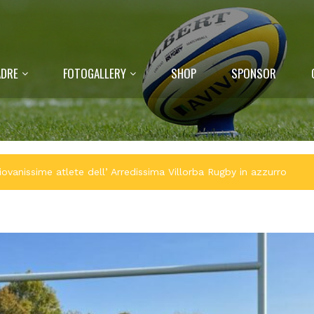
DRE
FOTOGALLERY
SHOP
SPONSOR
iovanissime atlete dell’ Arredissima Villorba Rugby in azzurro