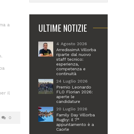
ULTIME NOTIZIE
mma a
4 Agosto 2026
ArredissimA Villorba
riparte dal nuovo
o.
staff tecnico:
esperienza,
rba
competenza e
continuità
24 Luglio 2026
Premio Leonardo
FLO Florian 2026:
er il
aperte le
candidature
20 Luglio 2026
Family Day Villorba
0
Rugby: il 7°
appuntamento è a
Caorle