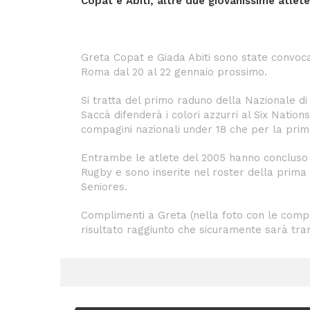
Copat e Abiti, altre due giovanissime atlet
Greta Copat e Giada Abiti sono state convoc
Roma dal 20 al 22 gennaio prossimo.
Si tratta del primo raduno della Nazionale di
Saccà difenderà i colori azzurri al Six Nation
compagini nazionali under 18 che per la prim
Entrambe le atlete del 2005 hanno concluso i
Rugby e sono inserite nel roster della prim
Seniores.
Complimenti a Greta (nella foto con le compa
risultato raggiunto che sicuramente sarà tram