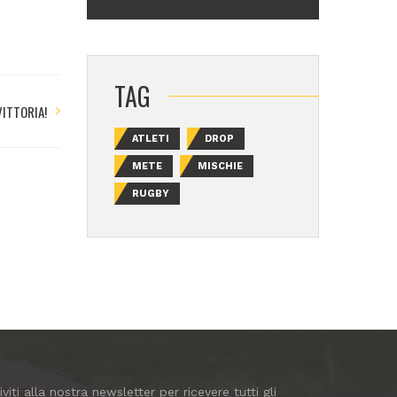
TAG
VITTORIA!
ATLETI
DROP
METE
MISCHIE
RUGBY
riviti alla nostra newsletter per ricevere tutti gli