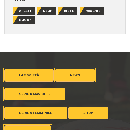
ATLETI
DROP
METE
MISCHIE
RUGBY
LA SOCIETÀ
NEWS
SERIE A MASCHILE
SERIE A FEMMINILE
SHOP