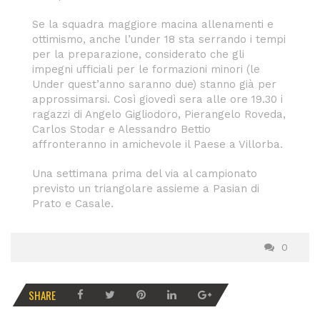
Se la squadra maggiore macina allenamenti e
ottimismo, anche l’under 18 sta serrando i tempi
per la preparazione, considerato che gli
impegni ufficiali per le formazioni minori (le
Under quest’anno saranno due) stanno già per
approssimarsi. Così giovedì sera alle ore 19.30 i
ragazzi di Angelo Gigliodoro, Pierangelo Roveda,
Carlos Stodar e Alessandro Bettio
affronteranno in amichevole il Paese a Villorba.
Una settimana prima del via al campionato
previsto un triangolare assieme a Pasian di
Prato e Casale.
0
SHARE