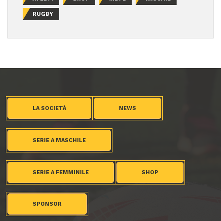
RUGBY
LA SOCIETÀ
NEWS
SERIE A MASCHILE
SERIE A FEMMINILE
SHOP
SPONSOR