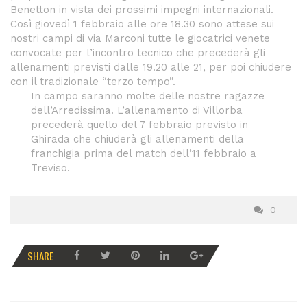
Benetton in vista dei prossimi impegni internazionali.
Così giovedì 1 febbraio alle ore 18.30 sono attese sui
nostri campi di via Marconi tutte le giocatrici venete
convocate per l’incontro tecnico che precederà gli
allenamenti previsti dalle 19.20 alle 21, per poi chiudere
con il tradizionale “terzo tempo”.
In campo saranno molte delle nostre ragazze
dell’Arredissima. L’allenamento di Villorba
precederà quello del 7 febbraio previsto in
Ghirada che chiuderà gli allenamenti della
franchigia prima del match dell’11 febbraio a
Treviso.
0
SHARE