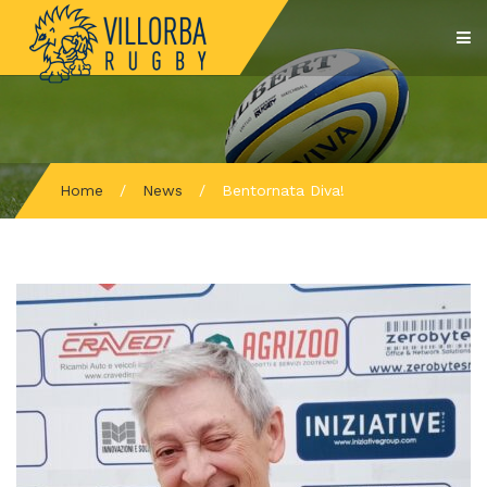
Home
/
News
/
Bentornata Diva!