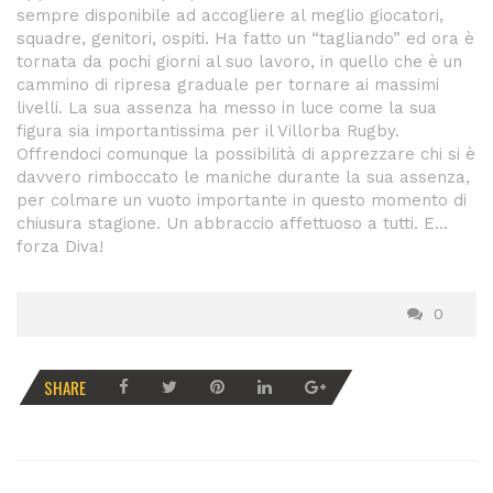
sempre disponibile ad accogliere al meglio giocatori,
squadre, genitori, ospiti. Ha fatto un “tagliando” ed ora è
tornata da pochi giorni al suo lavoro, in quello che è un
cammino di ripresa graduale per tornare ai massimi
livelli. La sua assenza ha messo in luce come la sua
figura sia importantissima per il Villorba Rugby.
Offrendoci comunque la possibilità di apprezzare chi si è
davvero rimboccato le maniche durante la sua assenza,
per colmare un vuoto importante in questo momento di
chiusura stagione. Un abbraccio affettuoso a tutti. E…
forza Diva!
0
SHARE