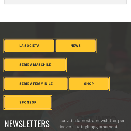
LA SOCIETÀ
NEWS
SERIE A MASCHILE
SERIE A FEMMINILE
SHOP
SPONSOR
NEWSLETTERS
Iscriviti alla nostra newsletter per
ricevere tutti gli aggiornamenti