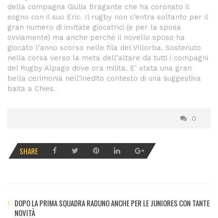
della compagna Giulia Bragante che ha coronato il
sogno con il suo Eric. Il rugby non c’entra soltanto per il
gran numero di invitate giocatrici (e per la sposa
ovviamente) ma anche perché il novello sposo ha
giocato l’anno scorso nelle fila del Villorba. Sostenuto
nella corsa verso la meta dell’altare da tutti i compagni
del Rugby Alpago dove ora milita. E’ stata una gran
bella cerimonia nell’inedito contesto di una suggestiva
baita a Chies.
0
SHARE
DOPO LA PRIMA SQUADRA RADUNO ANCHE PER LE JUNIORES CON TANTE
NOVITÀ