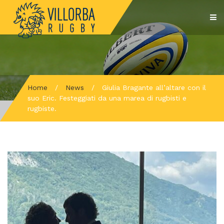
Home
/
News
/
Giulia Bragante all’altare con il
suo Eric. Festeggiati da una marea di rugbisti e
rugbiste.