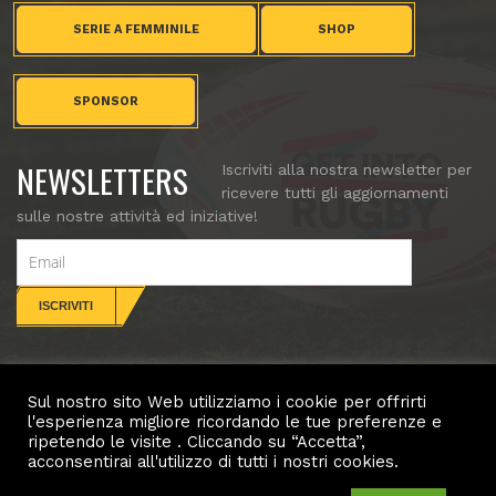
SERIE A FEMMINILE
SHOP
SPONSOR
NEWSLETTERS
Iscriviti alla nostra newsletter per
ricevere tutti gli aggiornamenti
sulle nostre attività ed iniziative!
Sul nostro sito Web utilizziamo i cookie per offrirti
CONTATTI
l'esperienza migliore ricordando le tue preferenze e
ripetendo le visite . Cliccando su “Accetta”,
Copyright (c) Villorba Rugby. All rights reserved.
acconsentirai all'utilizzo di tutti i nostri cookies.