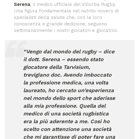
Serena
, il medico ufficiale del Villorba Rugby.
Una figura fondamentale nel nutrito novero di
specialisti della salute che, con la loro
conoscenza e grande dedizione, seguono
settimanalmente i nostri giocatori e giocatrici.
“Vengo dal mondo del rugby – dice
il dott. Serena – essendo stato
giocatore della Tarvisium,
trevigiano doc. Avendo imboccato
la professione medica, una volta
laureato, ho cercato un’esperienza
nel mondo dello sport che aderisse
alla mia professione. Quella del
medico di una società rugbistica
era la più aderente a me. Così ho
scelto con attenzione una società
che mi garantisse di poter fare una