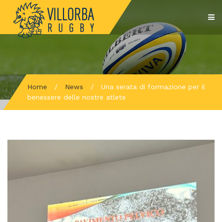
Home
/
News
/
Una serata di formazione per il
benessere delle nostre atlete