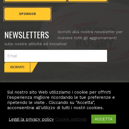
SPONSOR
NEWSLETTERS
Iscriviti alla nostra newsletter per
ricevere tutti gli aggiornamenti
sulle nostre attività ed iniziative!
Sul nostro sito Web utilizziamo i cookie per offrirti
CONTATTI
l'esperienza migliore ricordando le tue preferenze e
ripetendo le visite . Cliccando su “Accetta”,
Copyright (c) Villorba Rugby. All rights reserved.
acconsentirai all'utilizzo di tutti i nostri cookies.
Leggi la privacy policy
Cookie settings
ACCETTA