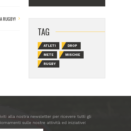
BA RUGBY!
TAG
ATLETI
DROP
METE
MISCHIE
RUGBY
riviti alla nostra newsletter per ricevere tutti gli
iornamenti sulle nostre attività ed iniziative!