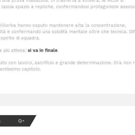
n una prova maiuscola. In trasferta a Volvera, le Ricce si
lascia spazio a repliche, confermandosi protagoniste assolu
 Villorba hanno saputo mantenere alta la concentrazione,
tà e confermando una solidità mentale oltre che tecnica. Di
spirito di squadra.
a più attesa:
si va in finale
.
ito con lavoro, sacrificio e grande determinazione. Ora non 
antissimo capitolo.