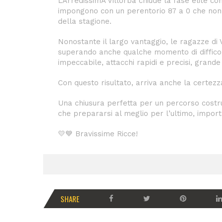
L’ArredissimA Villorba chiude la fase élite co
impongono con un perentorio 87 a 0 che non 
della stagione.
Nonostante il largo vantaggio, le ragazze di
superando anche qualche momento di difficol
impeccabile, attacchi rapidi e precisi, grande 
Con questo risultato, arriva anche la certezz
Una chiusura perfetta per un percorso costru
che prepararsi al meglio per l’ultimo, import
💛💙 Bravissime Ricce!
SHARE