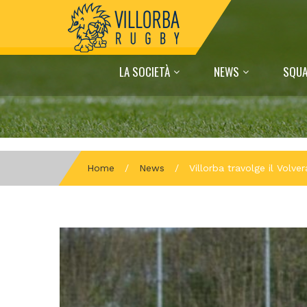
LA SOCIETÀ
NEWS
SQUA
Home
/
News
/
Villorba travolge il Volve