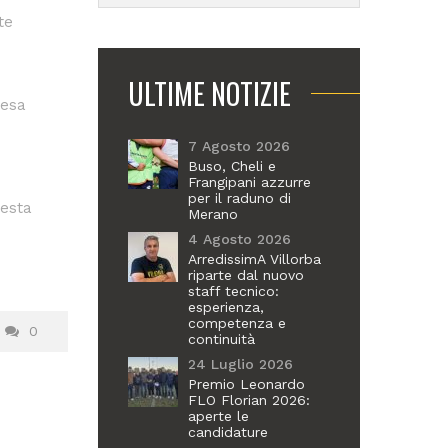
te
ULTIME NOTIZIE
fesa
7 Agosto 2026
Buso, Cheli e
Frangipani azzurre
per il raduno di
resta
Merano
4 Agosto 2026
ArredissimA Villorba
riparte dal nuovo
staff tecnico:
esperienza,
competenza e
0
continuità
24 Luglio 2026
Premio Leonardo
FLO Florian 2026:
aperte le
candidature