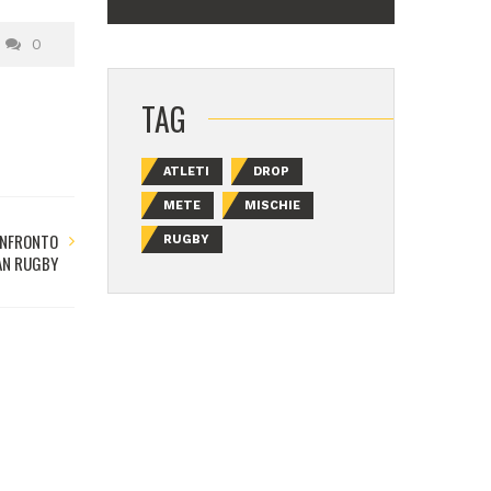
0
TAG
ATLETI
DROP
METE
MISCHIE
CONFRONTO
RUGBY
AN RUGBY