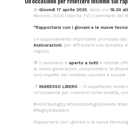
Un’occasione per riflettere insieme sul rap
📅
Giovedì 17 aprile 2025
, dalle ore
18.30 al
Marconi, 31020 Villorba TV) il seminario dal ti
“Rapportarsi con i giovani e le nuove tecno
Un appuntamento importante promosso dal
Assicurazioni
, per affrontare una tematica se
ragazzi.
💬 Il seminario è
aperto a tutti
e intende off
le nuove generazioni, comprendere le dinamiche
loro impatto nel contesto sportivo e sociale.
📍
INGRESSO LIBERO
– Vi aspettiamo numero
Un’occasione per crescere come società, co
#VillorbaRugby #ComitatoRugbyVeneto #Nuo
#RugbyEducativo
Rapportarsi con i giovani e le nuove tecnolog