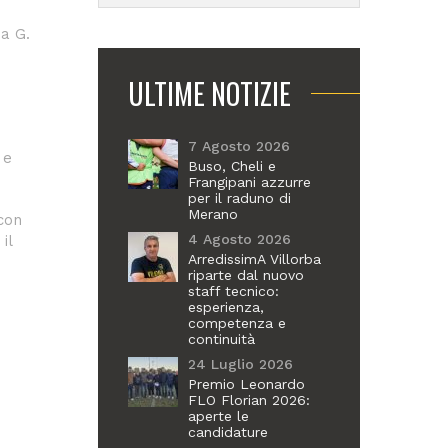
ia G.
ULTIME NOTIZIE
7 Agosto 2026
 e
Buso, Cheli e
Frangipani azzurre
per il raduno di
Merano
con
4 Agosto 2026
il
ArredissimA Villorba
riparte dal nuovo
staff tecnico:
esperienza,
competenza e
continuità
24 Luglio 2026
Premio Leonardo
FLO Florian 2026:
aperte le
candidature