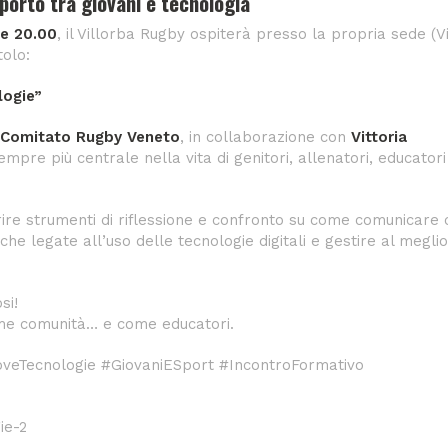
porto tra giovani e tecnologia
le 20.00
, il Villorba Rugby ospiterà presso la propria sede (V
tolo:
logie”
Comitato Rugby Veneto
, in collaborazione con
Vittoria
mpre più centrale nella vita di genitori, allenatori, educatori
rire strumenti di riflessione e confronto su come comunicare 
 legate all’uso delle tecnologie digitali e gestire al meglio 
si!
me comunità… e come educatori.
veTecnologie #GiovaniESport #IncontroFormativo
ie-2