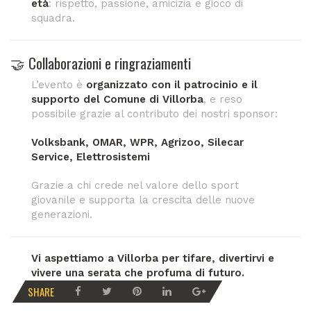
età
: rispetto, passione, amicizia e gioco di
squadra.
🤝 Collaborazioni e ringraziamenti
L’evento è
organizzato con il patrocinio e il
supporto del Comune di Villorba
, e reso
possibile grazie al contributo dei nostri sponsor:
Volksbank, OMAR, WPR, Agrizoo, Silecar
Service, Elettrosistemi
Grazie a chi crede nel valore dello sport
giovanile e supporta la crescita delle nuove
generazioni.
Vi aspettiamo a Villorba per tifare, divertirvi e
vivere una serata che profuma di futuro.
SHARE