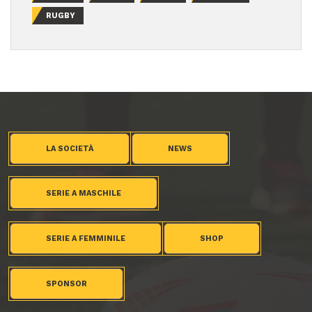
RUGBY
LA SOCIETÀ
NEWS
SERIE A MASCHILE
SERIE A FEMMINILE
SHOP
SPONSOR