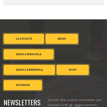
LA SOCIETÀ
NEWS
SERIE A MASCHILE
SERIE A FEMMINILE
SHOP
SPONSOR
NEWSLETTERS
Iscriviti alla nostra newsletter per
ricevere tutti gli aggiornamenti