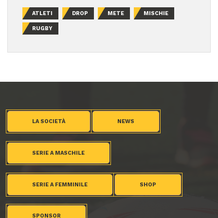
ATLETI
DROP
METE
MISCHIE
RUGBY
LA SOCIETÀ
NEWS
SERIE A MASCHILE
SERIE A FEMMINILE
SHOP
SPONSOR