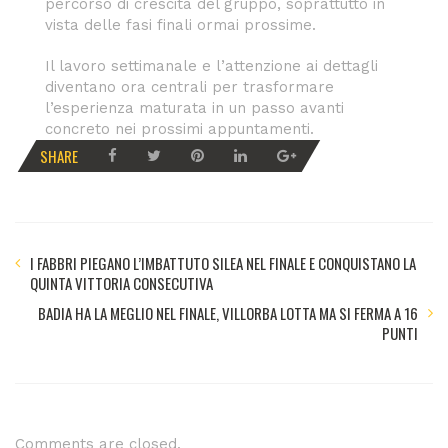
percorso di crescita del gruppo, soprattutto in
vista delle fasi finali ormai prossime.
Il lavoro settimanale e l’attenzione ai dettagli
diventano ora centrali per trasformare
l’esperienza maturata in un passo avanti
concreto nei prossimi appuntamenti.
SHARE
I FABBRI PIEGANO L’IMBATTUTO SILEA NEL FINALE E CONQUISTANO LA
QUINTA VITTORIA CONSECUTIVA
BADIA HA LA MEGLIO NEL FINALE, VILLORBA LOTTA MA SI FERMA A 16
PUNTI
Comments are closed.