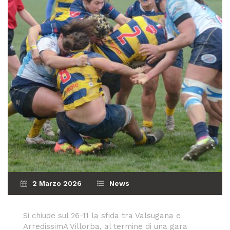
2 Marzo 2026
News
Si chiude sul 26-11 la sfida tra Valsugana e
ArredissimA Villorba, al termine di una gara