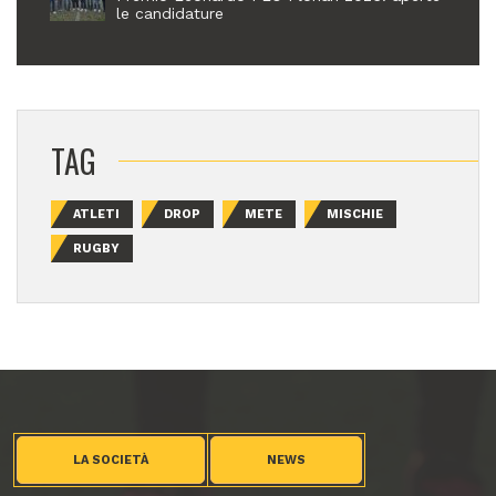
le candidature
TAG
ATLETI
DROP
METE
MISCHIE
RUGBY
LA SOCIETÀ
NEWS