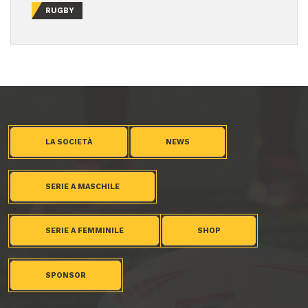
RUGBY
LA SOCIETÀ
NEWS
SERIE A MASCHILE
SERIE A FEMMINILE
SHOP
SPONSOR