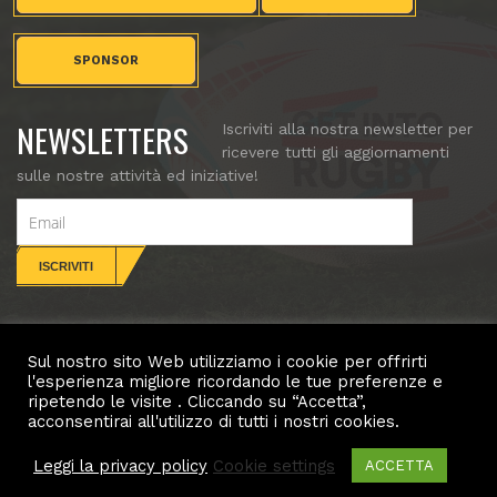
SPONSOR
NEWSLETTERS
Iscriviti alla nostra newsletter per
ricevere tutti gli aggiornamenti
sulle nostre attività ed iniziative!
Sul nostro sito Web utilizziamo i cookie per offrirti
CONTATTI
l'esperienza migliore ricordando le tue preferenze e
ripetendo le visite . Cliccando su “Accetta”,
Copyright (c) Villorba Rugby. All rights reserved.
acconsentirai all'utilizzo di tutti i nostri cookies.
Leggi la privacy policy
Cookie settings
ACCETTA