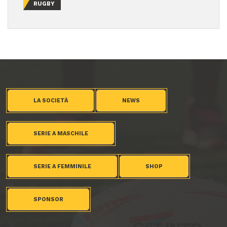
RUGBY
LA SOCIETÀ
NEWS
SERIE A MASCHILE
SERIE A FEMMINILE
SHOP
SPONSOR