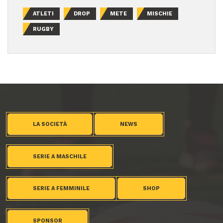
ATLETI
DROP
METE
MISCHIE
RUGBY
LA SOCIETÀ
NEWS
SERIE A MASCHILE
SERIE A FEMMINILE
SHOP
SPONSOR