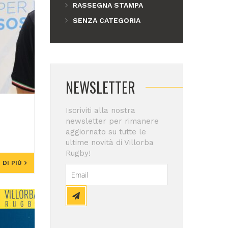
RASSEGNA STAMPA
SENZA CATEGORIA
NEWSLETTER
Iscriviti alla nostra
newsletter per rimanere
aggiornato su tutte le
ultime novità di Villorba
Rugby!
 DI PIÙ