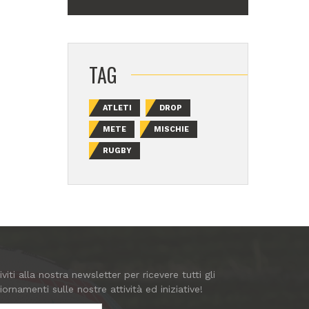
TAG
ATLETI
DROP
METE
MISCHIE
RUGBY
riviti alla nostra newsletter per ricevere tutti gli
iornamenti sulle nostre attività ed iniziative!