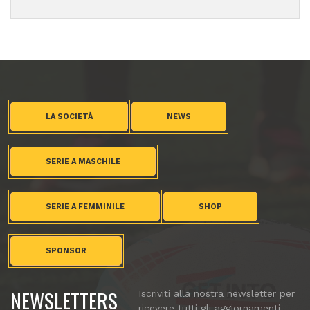
LA SOCIETÀ
NEWS
SERIE A MASCHILE
SERIE A FEMMINILE
SHOP
SPONSOR
NEWSLETTERS
Iscriviti alla nostra newsletter per
ricevere tutti gli aggiornamenti