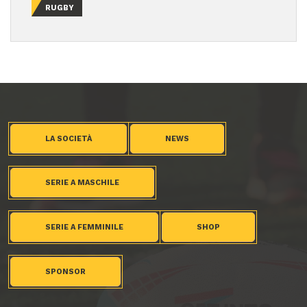
RUGBY
LA SOCIETÀ
NEWS
SERIE A MASCHILE
SERIE A FEMMINILE
SHOP
SPONSOR