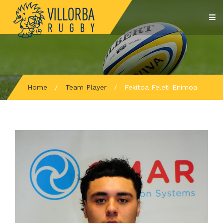
Home
/
Team Player
/
Fekitoa Feleti Enimoa