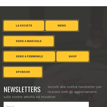
LA SOCIETÀ
NEWS
SERIE A MASCHILE
SERIE A FEMMINILE
SHOP
SPONSOR
NEWSLETTERS
Iscriviti alla nostra newsletter per
ricevere tutti gli aggiornamenti
sulle nostre attività ed iniziative!