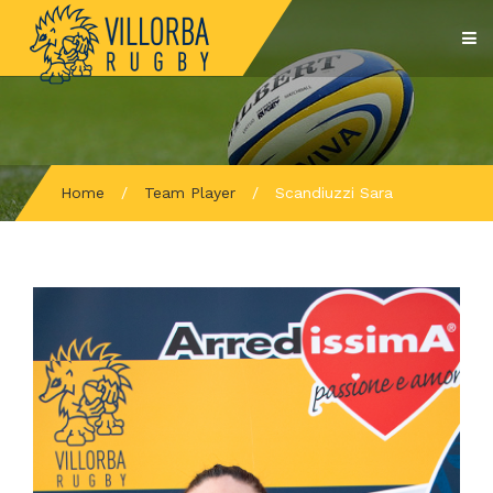
Home
/
Team Player
/
Scandiuzzi Sara