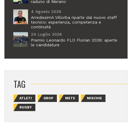
raduno di Merano
4 Agosto 2026
ArredissimA Villorba riparte dal nuovo staff
tecnico: esperienza, competenza e
continuità
24 Luglio 2026
Premio Leonardo FLO Florian 2026: aperte
le candidature
TAG
ATLETI
DROP
METE
MISCHIE
RUGBY