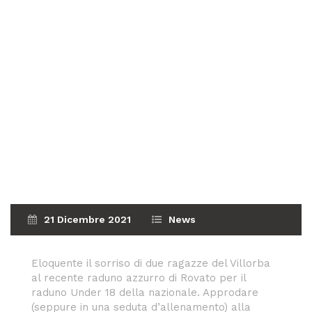
21 Dicembre 2021
News
Eloquente il sorriso di due ragazze del Villorba
al recente raduno azzurro di Rovato per il
raduno Under 18 della nazionale. Approdare
(seppure in una seduta d’allenamento) alla