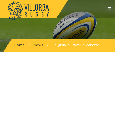
Home
/
News
/
La gioia di Ramli e Zanette