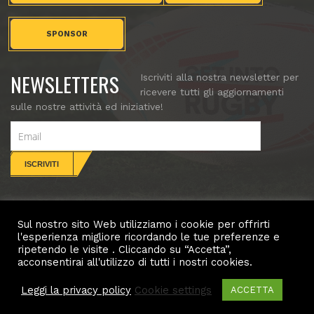
SPONSOR
NEWSLETTERS
Iscriviti alla nostra newsletter per
ricevere tutti gli aggiornamenti
sulle nostre attività ed iniziative!
Sul nostro sito Web utilizziamo i cookie per offrirti
CONTATTI
l'esperienza migliore ricordando le tue preferenze e
ripetendo le visite . Cliccando su “Accetta”,
Copyright (c) Villorba Rugby. All rights reserved.
acconsentirai all'utilizzo di tutti i nostri cookies.
Leggi la privacy policy
Cookie settings
ACCETTA