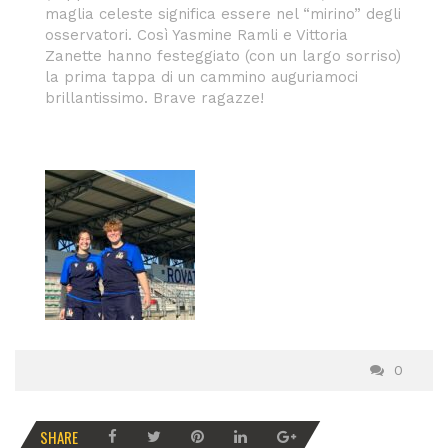
maglia celeste significa essere nel “mirino” degli
osservatori. Così Yasmine Ramli e Vittoria
Zanette hanno festeggiato (con un largo sorriso)
la prima tappa di un cammino auguriamoci
brillantissimo. Brave ragazze!
0
SHARE