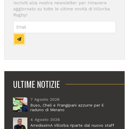
Iscriviti alla nostra newsletter per rimanere
aggiornato su tutte le ultime novità di Villorba
Rugby!
ULTIME NOTIZIE
7 Agosto 2026
Buso, Cheli e Frangipani azzurre per il
raduno di Merano
4 Agosto 2026
ArredissimA Villorba riparte dal nuovo staff