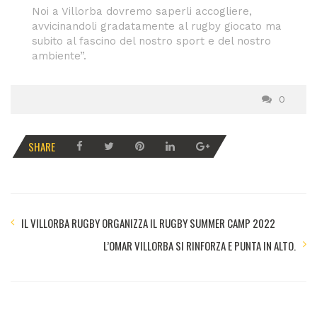
Noi a Villorba dovremo saperli accogliere,
avvicinandoli gradatamente al rugby giocato ma
subito al fascino del nostro sport e del nostro
ambiente”.
0
SHARE
IL VILLORBA RUGBY ORGANIZZA IL RUGBY SUMMER CAMP 2022
L’OMAR VILLORBA SI RINFORZA E PUNTA IN ALTO.