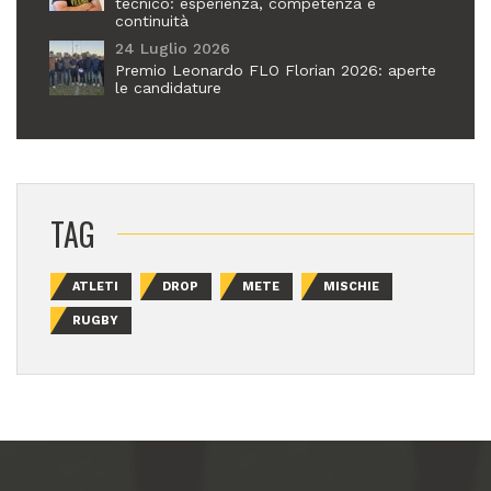
tecnico: esperienza, competenza e
continuità
24 Luglio 2026
Premio Leonardo FLO Florian 2026: aperte
le candidature
TAG
ATLETI
DROP
METE
MISCHIE
RUGBY