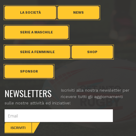
LA SOCIETÀ
NEWS
SERIE A MASCHILE
SERIE A FEMMINILE
SHOP
SPONSOR
NEWSLETTERS
Iscriviti alla nostra newsletter per
ricevere tutti gli aggiornamenti
sulle nostre attività ed iniziative!