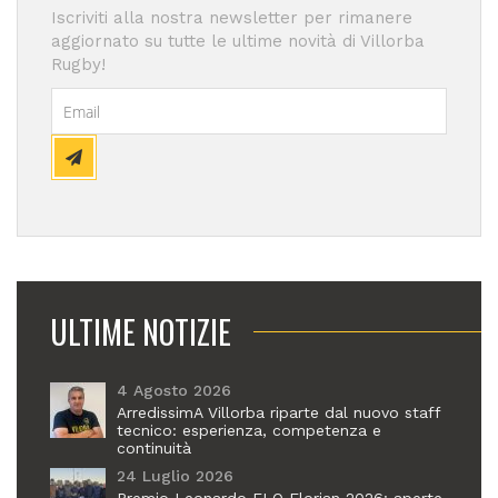
Iscriviti alla nostra newsletter per rimanere
aggiornato su tutte le ultime novità di Villorba
Rugby!
ULTIME NOTIZIE
4 Agosto 2026
ArredissimA Villorba riparte dal nuovo staff
tecnico: esperienza, competenza e
continuità
24 Luglio 2026