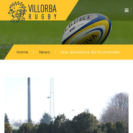
Home
/
News
/
Una domenica da incorniciare