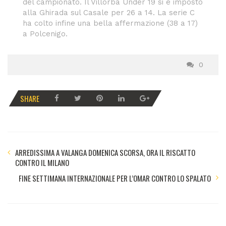
del campionato. Il Villorba Under 19 si è imposto
alla Ghirada sul Casale per 26 a 14. La serie C
ha colto infine una bella affermazione (38 a 17)
a Polcenigo.
0
SHARE
ARREDISSIMA A VALANGA DOMENICA SCORSA, ORA IL RISCATTO
CONTRO IL MILANO
FINE SETTIMANA INTERNAZIONALE PER L’OMAR CONTRO LO SPALATO