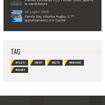
Premio Leonardo FLO Florian 2026: aperte
le candidature
20 Luglio 2026
Family Day Villorba Rugby: il 7°
appuntamento è a Caorle
TAG
ATLETI
DROP
METE
MISCHIE
RUGBY