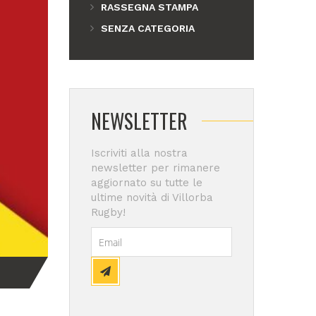
RASSEGNA STAMPA
SENZA CATEGORIA
NEWSLETTER
Iscriviti alla nostra
newsletter per rimanere
aggiornato su tutte le
ultime novità di Villorba
Rugby!