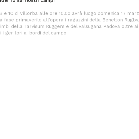
der 10 sui nostri campi
B e 1C di Villorba alle ore 10.00 avrà luogo domenica 17 marzo
fase primaverile all’opera i ragazzini della Benetton Rugby,
bimbi della Tarvisum Ruggers e del Valsugana Padova oltre ai 
 i genitori ai bordi del campo!