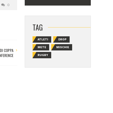
0
TAG
ATLETI
DROP
METE
MISCHIE
 DI COPPA
NFERENCE
RUGBY