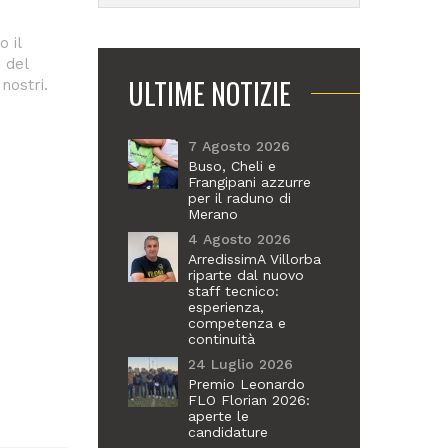
 il
 del
ULTIME NOTIZIE
nostri.
7 Agosto 2026
Buso, Cheli e
Frangipani azzurre
per il raduno di
Merano
4 Agosto 2026
ArredissimA Villorba
riparte dal nuovo
staff tecnico:
esperienza,
competenza e
continuità
24 Luglio 2026
Premio Leonardo
FLO Florian 2026:
aperte le
candidature