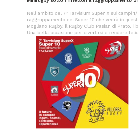
Minirugby sotto i riflettori
il raggruppamento Un
Nell’ambito del 7° Tarvisium Super X sui campi 1/
raggruppamento del Super 10 che vedrà in questa 
Mogliano Rugby, il Rugby Club Pasian di Prato, i 
Una bella occasione per divertirsi e rendere felici