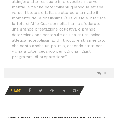
attingere alle residue e imprevedibili riserve
mentali e fisiche determinanti quando la strada
verso il titolo s’è fatta stretta ed è arrivato il
momento della finalissima (alla quale si riferisce
la foto di Alfio Guarise) nella hanno sfoderato
una grande prestazione collettiva e grande
determinazione sostenute da una carica psico
atletica notevolissima. Un tricolore strameritato
che sento anche un po’ mio, essendo stata così
vicina a tutte, cecando per ognuna i giusti
programmi di preparazione”.
0
SHARE