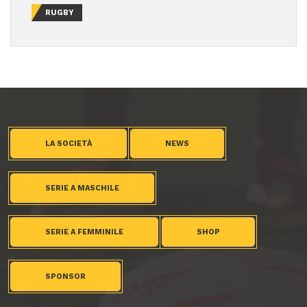
RUGBY
LA SOCIETÀ
NEWS
SERIE A MASCHILE
SERIE A FEMMINILE
SHOP
SPONSOR