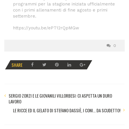
programmi per la stagione iniziata ufficialmente
con i primi allenamenti di fine agosto e primi
settembre.
https://youtu.be/ePT12rQpMGw
0
SHARE
SERGIO ZORZI E LE GIOVANILI VILLORBESI: CI ASPETTA UN DURO
LAVORO
LE RICCE ED IL GELATO DI STEFANO DASSIÈ, I CONI… DA SCUDETTO!