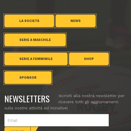
LA SOCIETÀ
NEWS
SERIE A MASCHILE
SERIE A FEMMINILE
SHOP
SPONSOR
NEWSLETTERS
Iscriviti alla nostra newsletter per
ricevere tutti gli aggiornamenti
sulle nostre attività ed iniziative!