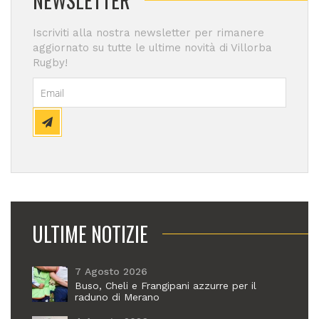
NEWSLETTER
Iscriviti alla nostra newsletter per rimanere
aggiornato su tutte le ultime novità di Villorba
Rugby!
ULTIME NOTIZIE
7 Agosto 2026
Buso, Cheli e Frangipani azzurre per il
raduno di Merano