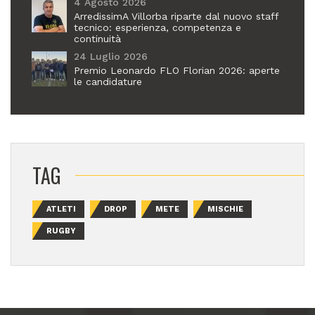
4 Agosto 2026
ArredissimA Villorba riparte dal nuovo staff
tecnico: esperienza, competenza e
continuità
24 Luglio 2026
Premio Leonardo FLO Florian 2026: aperte
le candidature
TAG
ATLETI
DROP
METE
MISCHIE
RUGBY