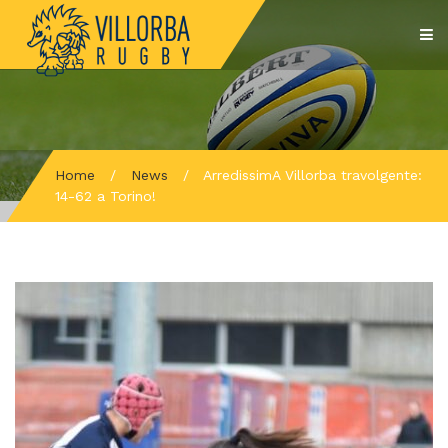
Home
/
News
/
ArredissimA Villorba travolgente:
14-62 a Torino!