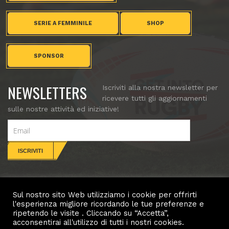
SERIE A FEMMINILE
SHOP
SPONSOR
NEWSLETTERS
Iscriviti alla nostra newsletter per
ricevere tutti gli aggiornamenti
sulle nostre attività ed iniziative!
Sul nostro sito Web utilizziamo i cookie per offrirti
CONTATTI
l'esperienza migliore ricordando le tue preferenze e
ripetendo le visite . Cliccando su “Accetta”,
Copyright (c) Villorba Rugby. All rights reserved.
acconsentirai all'utilizzo di tutti i nostri cookies.