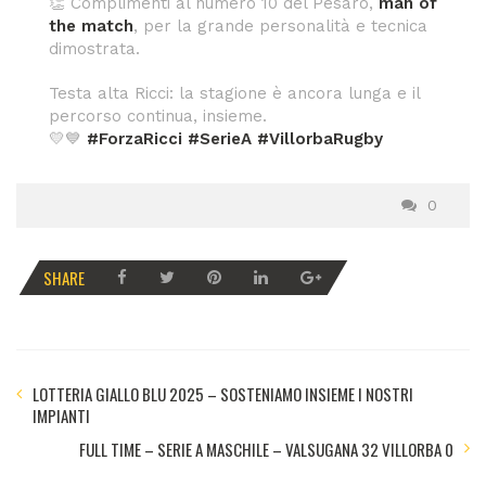
👏 Complimenti al numero 10 del Pesaro,
man of
the match
, per la grande personalità e tecnica
dimostrata.
Testa alta Ricci: la stagione è ancora lunga e il
percorso continua, insieme.
💛💙
#ForzaRicci #SerieA #VillorbaRugby
0
SHARE
LOTTERIA GIALLO BLU 2025 – SOSTENIAMO INSIEME I NOSTRI
IMPIANTI
FULL TIME – SERIE A MASCHILE – VALSUGANA 32 VILLORBA 0