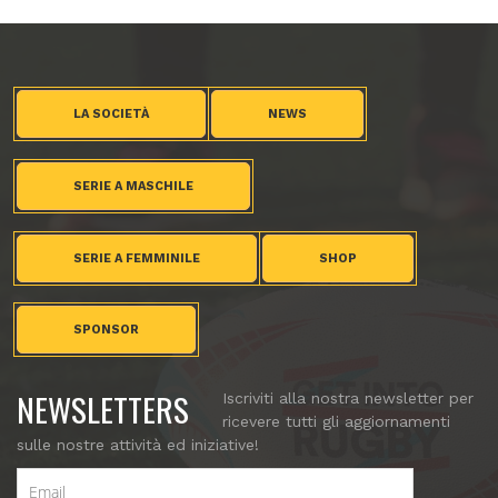
LA SOCIETÀ
NEWS
SERIE A MASCHILE
SERIE A FEMMINILE
SHOP
SPONSOR
NEWSLETTERS
Iscriviti alla nostra newsletter per
ricevere tutti gli aggiornamenti
sulle nostre attività ed iniziative!