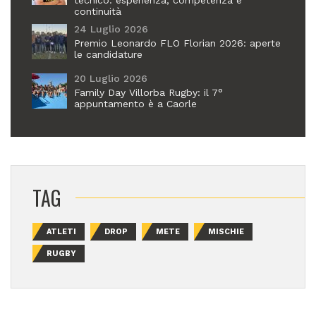
tecnico: esperienza, competenza e
continuità
24 Luglio 2026
Premio Leonardo FLO Florian 2026: aperte
le candidature
20 Luglio 2026
Family Day Villorba Rugby: il 7°
appuntamento è a Caorle
TAG
ATLETI
DROP
METE
MISCHIE
RUGBY