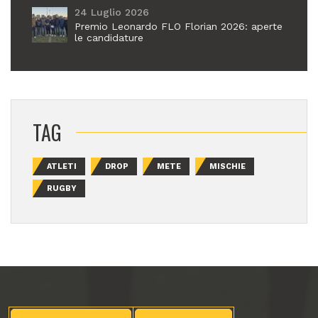
24 Luglio 2026
Premio Leonardo FLO Florian 2026: aperte
le candidature
TAG
ATLETI
DROP
METE
MISCHIE
RUGBY