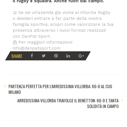
Il rugby è squadra. Anche fuori dal campo.
🤝 Se sei un’azienda già vicina al Villorba Rugby
o desideri entrare a far parte della nostra
famiglia sportiva, scopri come valorizzare la tua
presenza attraverso i nuovi format realizzati
con DanPat Sport.
📩 Per maggiori informazioni:
info@danpatsport.com
SHARE
PARTENZA PERFETTA PER L’ARREDISSIMA VILLORBA: 60-0 AL CUS
MILANO
ARREDISSIMA VILLORBA TRAVOLGE IL BENETTON: 60-0 E TANTA
SOLIDITÀ IN CAMPO