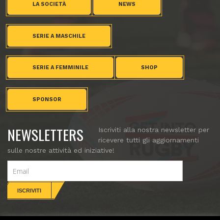
LA SOCIETÀ
NEWS
SERIE A MASCHILE
SERIE A FEMMINILE
SHOP
SPONSOR
NEWSLETTERS
Iscriviti alla nostra newsletter per
ricevere tutti gli aggiornamenti
sulle nostre attività ed iniziative!