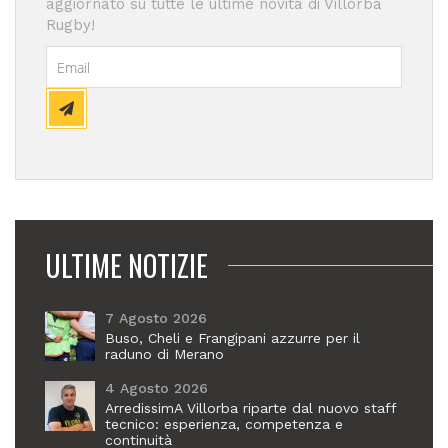
aggiornato su tutte le ultime novità di Villorba
Rugby!
ULTIME NOTIZIE
7 Agosto 2026
Buso, Cheli e Frangipani azzurre per il
raduno di Merano
4 Agosto 2026
ArredissimA Villorba riparte dal nuovo staff
tecnico: esperienza, competenza e
continuità