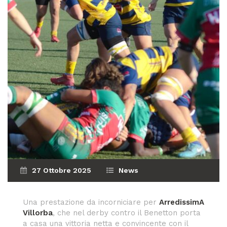
27 Ottobre 2025
News
Una prestazione da incorniciare per
ArredissimA
Villorba
, che nel derby contro il Benetton porta
a casa una vittoria netta e convincente con il