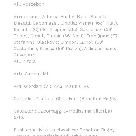
All. Pozzebon
Arredissima Villorba Rugby: Buso; Bonotto,
Magatti, Capomaggi, Cipolla; Visman (66′ Pilat),
Barattin (C) (66′ Brugnerotto); Scandiuzzi (58′
Triolo), Copat, Puppin (66′ Abiti); Frangipani (77′
Stefanini), Blaskovic; Simeon, Gurioli (58′
Costantini), Stecca (58′ Piazza). A disposizione:
Crivellaro.
All. Zizola
Arb: Carnini (MI).
AA1: Giordani (VI). AA2: Marin (TV).
Cartellini: Giallo al 66′ a Fent (Benetton Rugby).
Calciatori: Capomaggi (Arredissima Villorba)
5/10.
Punti conquistati in classifica: Benetton Rugby