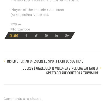
Treviso 0; Arredissima Villorba Rugby 5.
Player of the match: Gaia Buso
(Arredissima Villorba).
💛💙🦔
#forzaricce
SHARE
INSIEME PER FAR CRESCERE LO SPORT E CHI LO SOSTIENE
IL DERBY È GIALLOBLÙ: IL VILLORBA VINCE UNA BATTAGLIA
SPETTACOLARE CONTRO LA TARVISIUM
Comments are closed.