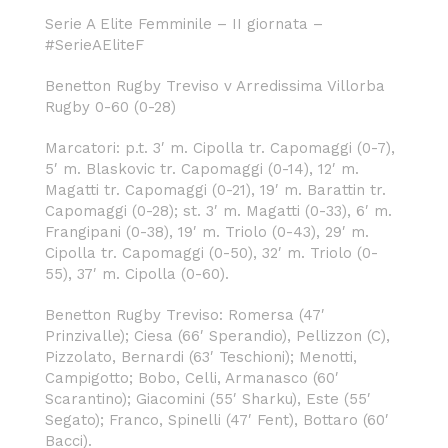
Serie A Elite Femminile – II giornata –
#SerieAEliteF
Benetton Rugby Treviso v Arredissima Villorba
Rugby 0-60 (0-28)
Marcatori: p.t. 3′ m. Cipolla tr. Capomaggi (0-7),
5′ m. Blaskovic tr. Capomaggi (0-14), 12′ m.
Magatti tr. Capomaggi (0-21), 19′ m. Barattin tr.
Capomaggi (0-28); st. 3′ m. Magatti (0-33), 6′ m.
Frangipani (0-38), 19′ m. Triolo (0-43), 29′ m.
Cipolla tr. Capomaggi (0-50), 32′ m. Triolo (0-
55), 37′ m. Cipolla (0-60).
Benetton Rugby Treviso: Romersa (47′
Prinzivalle); Ciesa (66′ Sperandio), Pellizzon (C),
Pizzolato, Bernardi (63′ Teschioni); Menotti,
Campigotto; Bobo, Celli, Armanasco (60′
Scarantino); Giacomini (55′ Sharku), Este (55′
Segato); Franco, Spinelli (47′ Fent), Bottaro (60′
Bacci).