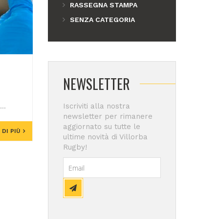
RASSEGNA STAMPA
SENZA CATEGORIA
NEWSLETTER
..
Iscriviti alla nostra
newsletter per rimanere
aggiornato su tutte le
 DI PIÙ
ultime novità di Villorba
Rugby!