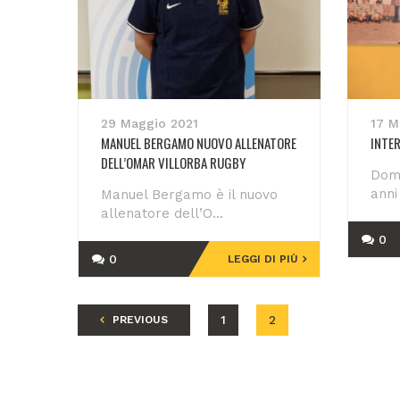
29 Maggio 2021
17 M
MANUEL BERGAMO NUOVO ALLENATORE
INTE
DELL’OMAR VILLORBA RUGBY
Dome
anni
Manuel Bergamo è il nuovo
allenatore dell’O...
0
0
LEGGI DI PIÙ
1
2
PREVIOUS