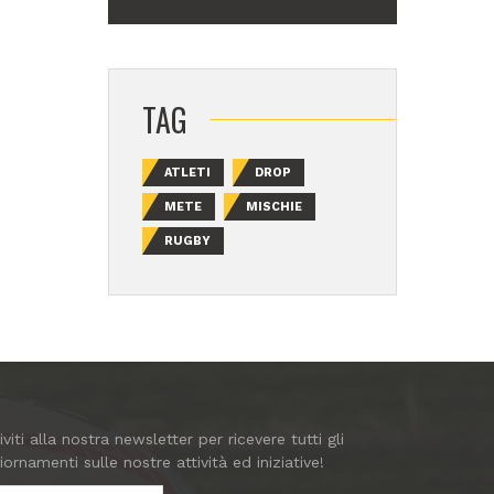
TAG
ATLETI
DROP
METE
MISCHIE
RUGBY
riviti alla nostra newsletter per ricevere tutti gli
iornamenti sulle nostre attività ed iniziative!