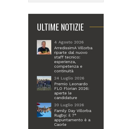
ULTIME NOTIZIE
4 Agosto 2026
ArredissimA Villorba
riparte dal nuovo
staff tecnico:
esperienza,
competenza e
continuità
24 Luglio 2026
Premio Leonardo
FLO Florian 2026:
aperte le
candidature
20 Luglio 2026
Family Day Villorba
Rugby: il 7°
appuntamento è a
Caorle