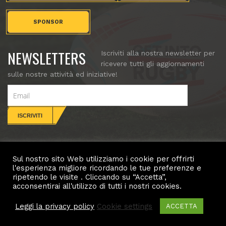
SPONSOR
NEWSLETTERS
Iscriviti alla nostra newsletter per
ricevere tutti gli aggiornamenti
sulle nostre attività ed iniziative!
Sul nostro sito Web utilizziamo i cookie per offrirti
CONTATTI
l'esperienza migliore ricordando le tue preferenze e
ripetendo le visite . Cliccando su “Accetta”,
Copyright (c) Villorba Rugby. All rights reserved.
acconsentirai all'utilizzo di tutti i nostri cookies.
Leggi la privacy policy
Cookie settings
ACCETTA