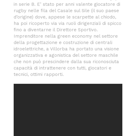
in serie B. E’ stato per anni valente giocatore di
rugby nelle fila del Casale sul Sile (il suo paese
d’origine) dove, appese le scarpette al chiodo,
ha poi ricoperto via via ruoli dirigenziali di spicco
fino a diventarne il Direttore Sportivo.
Imprenditore nella green economy nel settore
della progettazione e costruzione di centrali
idroelettriche, a Villorba ha portato una visione
organizzativa e agonistica del settore maschile
che non può prescindere dalla sua riconosciuta
capacità di intrattenere con tutti, giocatori e
tecnici, ottimi rapporti.