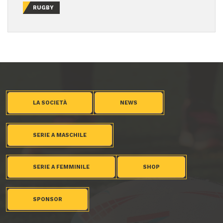
RUGBY
LA SOCIETÀ
NEWS
SERIE A MASCHILE
SERIE A FEMMINILE
SHOP
SPONSOR